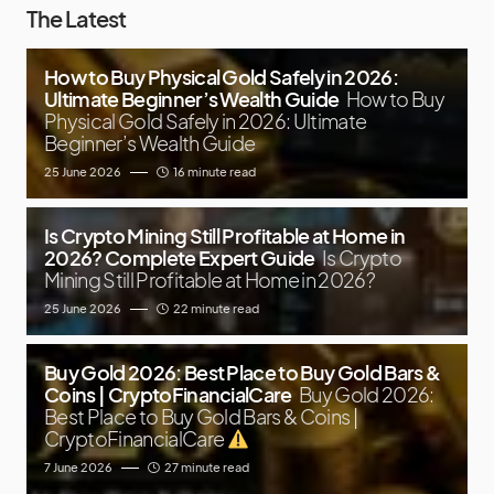
The Latest
How to Buy Physical Gold Safely in 2026:
Ultimate Beginner’s Wealth Guide
How to Buy
Physical Gold Safely in 2026: Ultimate
Beginner’s Wealth Guide
25 June 2026
16 minute read
Is Crypto Mining Still Profitable at Home in
2026? Complete Expert Guide
Is Crypto
Mining Still Profitable at Home in 2026?
25 June 2026
22 minute read
Buy Gold 2026: Best Place to Buy Gold Bars &
Coins | CryptoFinancialCare
Buy Gold 2026:
Best Place to Buy Gold Bars & Coins |
CryptoFinancialCare
7 June 2026
27 minute read